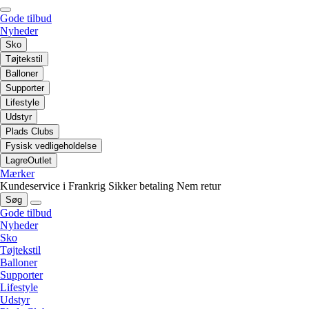
Gode tilbud
Nyheder
Sko
Tøjtekstil
Balloner
Supporter
Lifestyle
Udstyr
Plads Clubs
Fysisk vedligeholdelse
LagreOutlet
Mærker
Kundeservice i Frankrig
Sikker betaling
Nem retur
Søg
Gode tilbud
Nyheder
Sko
Tøjtekstil
Balloner
Supporter
Lifestyle
Udstyr