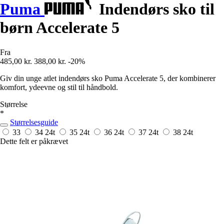
Puma
Indendørs sko til
børn Accelerate 5
Fra
485,00 kr.
388,00 kr.
-20%
Giv din unge atlet indendørs sko Puma Accelerate 5, der kombinerer
komfort, ydeevne og stil til håndbold.
Størrelse
*
Størrelsesguide
33
34
24t
35
24t
36
24t
37
24t
38
24t
Dette felt er påkrævet