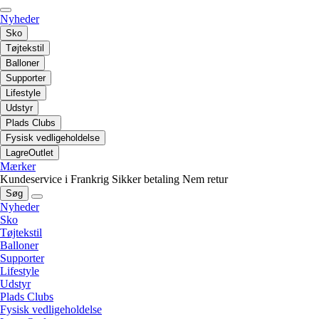
Nyheder
Sko
Tøjtekstil
Balloner
Supporter
Lifestyle
Udstyr
Plads Clubs
Fysisk vedligeholdelse
LagreOutlet
Mærker
Kundeservice i Frankrig
Sikker betaling
Nem retur
Søg
Nyheder
Sko
Tøjtekstil
Balloner
Supporter
Lifestyle
Udstyr
Plads Clubs
Fysisk vedligeholdelse