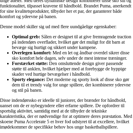
unge atleter. Med deres dynamiske design kombinerer disse sko stil og
funktionalitet, tilpasset kravene til håndbold. Brandet Puma, anerkendt
for sine kvalitetsprodukter, tilbyder her et par, der garanterer både
komfort og ydeevne på banen.
Denne model skiller sig ud med flere uundgåelige egenskaber:
Optimal greb:
Sålen er designet til at give fremragende traction
på indendørs overflader, hvilket gør det muligt for dit barn at
bevæge sig hurtigt og sikkert under kampene.
Overlegen komfort:
Med en let og åndbar overdel sikrer disse
sko komfort hele dagen, selv under de mest intense træninger.
Forstærket støtte:
Den omsluttende design giver passende
støtte til anklen, hvilket hjælper med at forebygge de hyppige
skader ved hurtige bevægelser i håndbold.
Sporty elegance:
Det moderne og sporty look af disse sko gør
dem til et trendy valg for unge spillere, der kombinerer ydeevne
og stil på banen.
Disse indendørssko er ideelle til juniorer, der brænder for håndbold,
uanset om de er nybegyndere eller erfarne spillere. De opfordrer til
sportslig aktivitet, samtidig med at de tilbyder de tekniske
karakteristika, der er nødvendige for at optimere deres præstation. Med
skoene Puma Accelerate 5 er hver fod udstyret til at excellere, hvilket
imødekommer de specifikke behov hos unge basketballspillere.