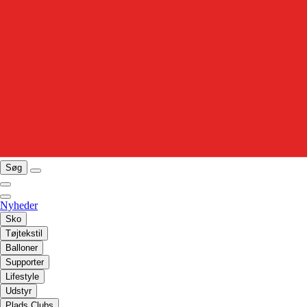
Søg
Nyheder
Sko
Tøjtekstil
Balloner
Supporter
Lifestyle
Udstyr
Plads Clubs