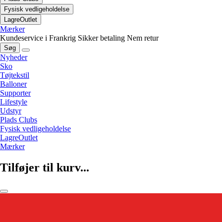
Fysisk vedligeholdelse
LagreOutlet
Mærker
Kundeservice i Frankrig
Sikker betaling
Nem retur
Søg
Nyheder
Sko
Tøjtekstil
Balloner
Supporter
Lifestyle
Udstyr
Plads Clubs
Fysisk vedligeholdelse
LagreOutlet
Mærker
Tilføjer til kurv...