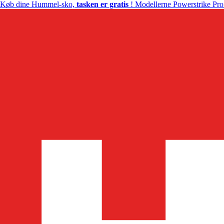
Køb dine Hummel-sko,
tasken er gratis
! Modellerne Powerstrike Pro