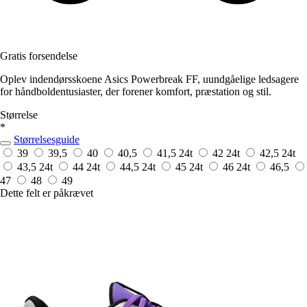
Gratis forsendelse
Oplev indendørsskoene Asics Powerbreak FF, uundgåelige ledsagere
for håndboldentusiaster, der forener komfort, præstation og stil.
Størrelse
*
Størrelsesguide
39
39,5
40
40,5
41,5
24t
42
24t
42,5
24t
43,5
24t
44
24t
44,5
24t
45
24t
46
24t
46,5
47
48
49
Dette felt er påkrævet