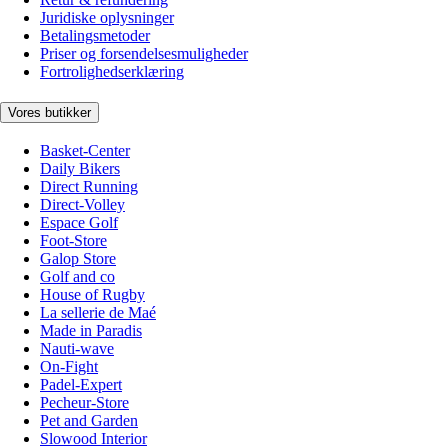
Juridiske oplysninger
Betalingsmetoder
Priser og forsendelsesmuligheder
Fortrolighedserklæring
Vores butikker
Basket-Center
Daily Bikers
Direct Running
Direct-Volley
Espace Golf
Foot-Store
Galop Store
Golf and co
House of Rugby
La sellerie de Maé
Made in Paradis
Nauti-wave
On-Fight
Padel-Expert
Pecheur-Store
Pet and Garden
Slowood Interior