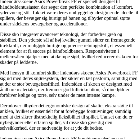
Indendørsskoene Asics Powerbreak FF er specielt designet til
håndboldentusiaster, der søger den perfekte kombination af komfort,
ydeevne og stil. Takket være deres omhyggelige design er de ideelle til
spillere, der bevæger sig hurtigt på banen og tilbyder optimal støtte
under sidelæns bevægelser og accelerationer.
Disse sko integrerer avanceret teknologi, der forbedrer greb og
stabilitet. Den yderste sål af høj kvalitet gummi sikrer en fremragende
trækkraft, der muliggør hurtige og præcise retningsskift, et essentielt
element for at få succes på håndboldbanen. Responsiviteten i
mellemsålen hjælper med at dæmpe stød, hvilket reducerer risikoen for
skader på ledderne.
Med hensyn til komfort skiller indendørs skoene Asics Powerbreak FF
sig ud med deres snøresystem, der sikrer en tæt pasform, samtidig med
at der er stor bevægelsesfrihed. Indersiden af ​​skoen er designet med
åndbare materialer, der fremmer god luftcirkulation, så dine fødder
forbliver kølige og tørre, selv under de mest intense kampe.
Derudover tilbyder det ergonomiske design af skaftet ekstra støtte til
anklen, hvilket er essentielt for at forebygge forstuvninger, samtidig
med at det sikrer tilstrækkelig fleksibilitet til spillet. Uanset om du er
nybegynder eller erfaren spiller, vil disse sko give dig den
selvsikkerhed, der er nødvendig for at yde dit bedste.
Indendørsskoene Asics Powerbreak FF kombinerer elegance og