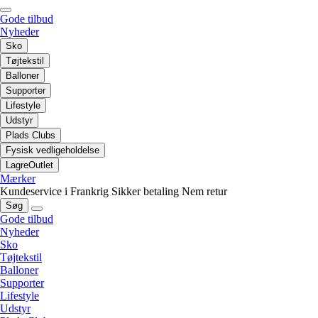
Gode tilbud
Nyheder
Sko
Tøjtekstil
Balloner
Supporter
Lifestyle
Udstyr
Plads Clubs
Fysisk vedligeholdelse
LagreOutlet
Mærker
Kundeservice i Frankrig
Sikker betaling
Nem retur
Søg
Gode tilbud
Nyheder
Sko
Tøjtekstil
Balloner
Supporter
Lifestyle
Udstyr