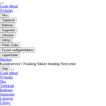
Gode tilbud
Nyheder
Sko
Tøjtekstil
Balloner
Supporter
Lifestyle
Udstyr
Plads Clubs
Fysisk vedligeholdelse
LagreOutlet
Mærker
Kundeservice i Frankrig
Sikker betaling
Nem retur
Søg
Gode tilbud
Nyheder
Sko
Tøjtekstil
Balloner
Supporter
Lifestyle
Udstyr