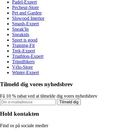
Padel-Expert
Pecheur-Store
Pet and Garden
Slowood Interior
Smash-Expert
Sneak'In
Sneakids
Sport is good
Training-Fit
Trek-Expert
Triathlon-Expert
TripnBikers
Vélo-Store
Winter-Expert
Tilmeld dig vores nyhedsbrev
Få 10 % rabat ved at tilmelde dig vores nyhedsbrev
Tilmeld dig
Hold kontakten
Find os på sociale medier