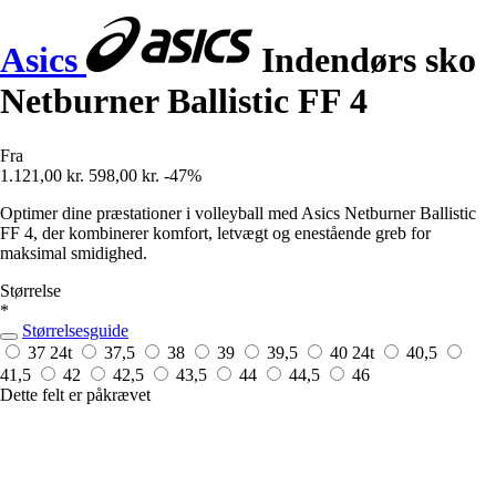
Asics
Indendørs sko
Netburner Ballistic FF 4
Fra
1.121,00 kr.
598,00 kr.
-47%
Optimer dine præstationer i volleyball med Asics Netburner Ballistic
FF 4, der kombinerer komfort, letvægt og enestående greb for
maksimal smidighed.
Størrelse
*
Størrelsesguide
37
24t
37,5
38
39
39,5
40
24t
40,5
41,5
42
42,5
43,5
44
44,5
46
Dette felt er påkrævet