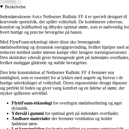
Loading...
Beskrivelse
Indendørsskoene Asics Netburner Ballistic FF 4 er specielt designet til
krævende sportsfolk, der spiller volleyball. De kombinerer ydeevne,
komfort og holdbarhed og tilbyder optimal støtte, som er nødvendig for
hvert hurtige og præcise bevægelse på banen.
Med FlyteFoam-teknologi sikrer disse sko fremragende
stødabsorbering og dynamisk energigenvinding, hvilket hjælper med at
reducere træthed under intense kampe eller længere træningssessioner.
Den skridsikre ydersål giver fremragende greb på indendørs overflader,
hvilket muliggør glidende og stabile bevægelser.
Den lette konstruktion af Netburner Ballistic FF 4 fremmer stor
smidighed, som er essentiel for at lykkes med angreb og forsvar i de
hurtige udvekslinger af volleyball. Deres ergonomiske design tilpasser
sig perfekt til foden og giver varig komfort og en følelse af støtte, der
styrker spillerens selvtillid.
FlyteFoam-teknologi
for overlegen stødabsorbering og øget
dynamik.
Ydersål i gummi
for optimal greb på indendørs overflader.
Åndbare materialer
der fremmer ventilation og holder
fødderne tørre.
Let konstruktion
for hurtig mobilitet og nemme retningsskift.