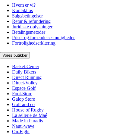
Hvem er vi?
Kontakt os
Salgsbetingelser
Retur & refundering
Juridiske oplysninger
Betalingsmetoder
Priser og forsendelsesmuligheder
Fortrolighedserklæring
Vores butikker
Basket-Center
Daily Bikers
Direct Running
Direct-Volley
Espace Golf
Foot-Store
Galop Store
Golf and co
House of Rugby
La sellerie de Maé
Made in Paradis
Nauti-wave
On-Fight