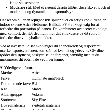
lange spilsessioner.
Moderne stil:
Med et elegant design tilføjer disse sko et touch af
modernitet og dynamik til dit sportudstyr.
Uanset om du er en lejlighedsvis spiller eller en seriøs konkurrent, er
indoor skoene Asics Netburner Ballistic FF 4 et klogt valg for at
forbedre din præstation på banen. De kombinerer avanceret teknologi
med komfort, der gør det muligt for dig at fokusere på dit spil og
forbedre dine volleyballteknikker.
Ved at investere i disse sko vælger du et anerkendt og respekteret
mærke i sportsverdenen, som står for kvalitet og ydeevne. Giv dine
fødder den støtte og beskyttelse, de fortjener, samtidig med at du
maksimerer dit potentiale ved hver kamp.
Yderligere information
Mærke
Asics
Farve
illuminate mint/black
Dominerende farve
Blå
Køn
Mand
Aldersgruppe
Voksen
Sortiment
Sky Elite
Hovedmateriale
syntetisk materiale