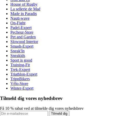
House of Rugby
La sellerie de Maé
Made in Paradis
Nauti-wave
On-Fight
Padel-Expert
Pecheur-Store
Pet and Garden
Slowood Interior
Smash-Expert
Sneak'In
Sneakids
Sport is good
Training-Fit
Trek-Expert
Triathlon-Expert
TripnBikers
Vélo-Store
Winter-Expert
Tilmeld dig vores nyhedsbrev
Få 10 % rabat ved at tilmelde dig vores nyhedsbrev
Tilmeld dig