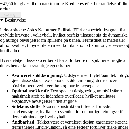
+47,60 kr.
gives til din naeste ordre
Krediteres efter bekraeftelse af din
ordre
Loading...
Beskrivelse
Indoor skoene Asics Netburner Ballistic FF 4 er specielt designet til at
opfylde kravene i volleyball, hvilket perfekt tilpasser sig de dynamiske
og hurtige bevægelser fra spillerne på banen. Fremstillet af materialer
af høj kvalitet, tilbyder de en ideel kombination af komfort, ydeevne og
holdbarhed.
Hver detalje i disse sko er tænkt for at forbedre dit spil, her er nogle af
deres bemærkelsesværdige egenskaber:
Avanceret støddæmpning:
Udstyret med FlyteFoam-teknologi,
giver disse sko en exceptionel støddæmpning, der reducerer
påvirkningen ved hvert hop og hurtig bevægelse.
Optimal trækkraft:
Den specielt designede gummisål sikrer
maksimalt greb på indendørs overflader, hvilket muliggør
eksplosive bevægelser uden at glide.
Sidelæns støtte:
Skoens konstruktion tilbyder forbedret
sidelæns støtte, hvilket er essentielt for de hurtige retningsskift,
der er almindelige i volleyball.
Åndbarhed:
Takket være et ventileret design garanterer skoene
fremragende luftcirkulation, så dine fødder forbliver friske under