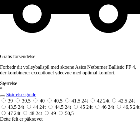
Gratis forsendelse
Forbedr dit volleyballspil med skoene Asics Netburner Ballistic FF 4,
der kombinerer exceptionel ydeevne med optimal komfort.
Størrelse
*
Størrelsesguide
39
39,5
40
40,5
41,5
24t
42
24t
42,5
24t
43,5
24t
44
24t
44,5
24t
45
24t
46
24t
46,5
24t
47
24t
48
24t
49
50,5
Dette felt er påkrævet