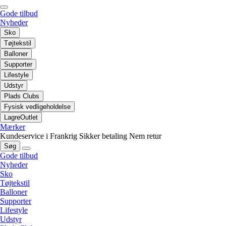
Gode tilbud
Nyheder
Sko
Tøjtekstil
Balloner
Supporter
Lifestyle
Udstyr
Plads Clubs
Fysisk vedligeholdelse
LagreOutlet
Mærker
Kundeservice i Frankrig
Sikker betaling
Nem retur
Søg
Gode tilbud
Nyheder
Sko
Tøjtekstil
Balloner
Supporter
Lifestyle
Udstyr