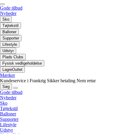
Gode tilbud
Nyheder
Sko
Tøjtekstil
Balloner
Supporter
Lifestyle
Udstyr
Plads Clubs
Fysisk vedligeholdelse
LagreOutlet
Mærker
Kundeservice i Frankrig
Sikker betaling
Nem retur
Søg
Gode tilbud
Nyheder
Sko
Tøjtekstil
Balloner
Supporter
Lifestyle
Udstyr