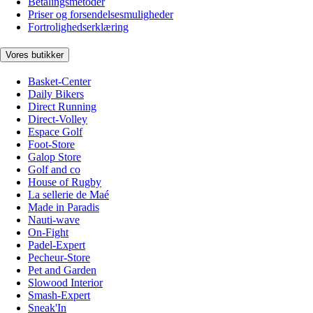
Betalingsmetoder
Priser og forsendelsesmuligheder
Fortrolighedserklæring
Vores butikker
Basket-Center
Daily Bikers
Direct Running
Direct-Volley
Espace Golf
Foot-Store
Galop Store
Golf and co
House of Rugby
La sellerie de Maé
Made in Paradis
Nauti-wave
On-Fight
Padel-Expert
Pecheur-Store
Pet and Garden
Slowood Interior
Smash-Expert
Sneak'In