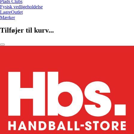
Plads Clubs
Fysisk vedligeholdelse
LagreOutlet
Mærker
Tilføjer til kurv...