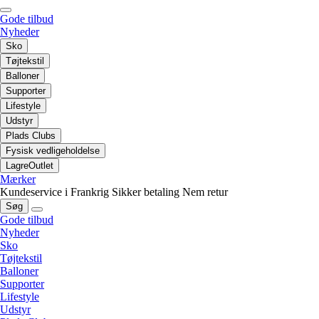
Gode tilbud
Nyheder
Sko
Tøjtekstil
Balloner
Supporter
Lifestyle
Udstyr
Plads Clubs
Fysisk vedligeholdelse
LagreOutlet
Mærker
Kundeservice i Frankrig
Sikker betaling
Nem retur
Søg
Gode tilbud
Nyheder
Sko
Tøjtekstil
Balloner
Supporter
Lifestyle
Udstyr