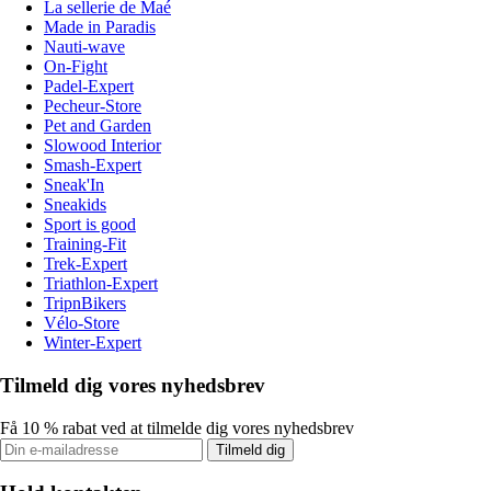
La sellerie de Maé
Made in Paradis
Nauti-wave
On-Fight
Padel-Expert
Pecheur-Store
Pet and Garden
Slowood Interior
Smash-Expert
Sneak'In
Sneakids
Sport is good
Training-Fit
Trek-Expert
Triathlon-Expert
TripnBikers
Vélo-Store
Winter-Expert
Tilmeld dig vores nyhedsbrev
Få 10 % rabat ved at tilmelde dig vores nyhedsbrev
Tilmeld dig