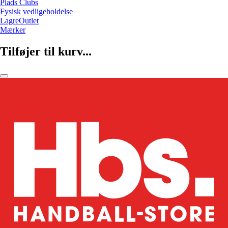
Plads Clubs
Fysisk vedligeholdelse
LagreOutlet
Mærker
Tilføjer til kurv...