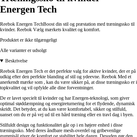
Energen Tech
Reebok Energen TechBoost din stil og præstation med træningssko til
kvinder. Reebok Vælg mærkets kvalitet og komfort.
Produktet er ikke tilgængeligt
Alle varianter er udsolgt
Beskrivelse
Reebok Energen Tech er det perfekte valg for aktive kvinder, der er på
udkig efter den perfekte blanding af stil og ydeevne. Reebok Med et
anerkendt mærke som , kan du være sikker på, at disse træningssko er i
topkvalitet og vil opfylde alle dine forventninger.
De er lavet specielt til kvinder og har Energen-teknologi, som giver
optimal støddæmpning og energireturnering for et flydende, dynamisk
skridt. Det betyder, at du kan være komfortabel, sikker og stilfuld,
uanset om du er på vej ud til en hård træning eller en travl dag i byen.
Stilfuldt design og funktionalitet går op i en højere enhed i disse
træningssko. Med deres åndbare mesh-overdel og gribevenlige
gummisål giver de komfort og stabilitet hele dagen. Desuden gør den