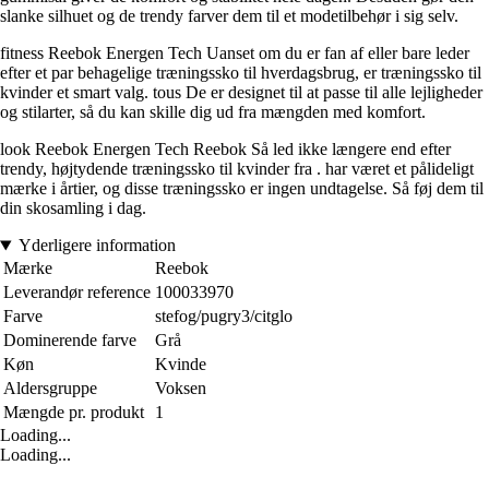
slanke silhuet og de trendy farver dem til et modetilbehør i sig selv.
fitness Reebok Energen Tech Uanset om du er fan af eller bare leder
efter et par behagelige træningssko til hverdagsbrug, er træningssko til
kvinder et smart valg. tous De er designet til at passe til alle lejligheder
og stilarter, så du kan skille dig ud fra mængden med komfort.
look Reebok Energen Tech Reebok Så led ikke længere end efter
trendy, højtydende træningssko til kvinder fra . har været et pålideligt
mærke i årtier, og disse træningssko er ingen undtagelse. Så føj dem til
din skosamling i dag.
Yderligere information
Mærke
Reebok
Leverandør reference
100033970
Farve
stefog/pugry3/citglo
Dominerende farve
Grå
Køn
Kvinde
Aldersgruppe
Voksen
Mængde pr. produkt
1
Loading...
Loading...