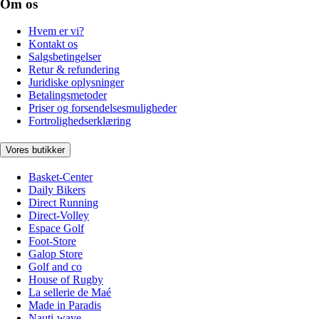
Om os
Hvem er vi?
Kontakt os
Salgsbetingelser
Retur & refundering
Juridiske oplysninger
Betalingsmetoder
Priser og forsendelsesmuligheder
Fortrolighedserklæring
Vores butikker
Basket-Center
Daily Bikers
Direct Running
Direct-Volley
Espace Golf
Foot-Store
Galop Store
Golf and co
House of Rugby
La sellerie de Maé
Made in Paradis
Nauti-wave