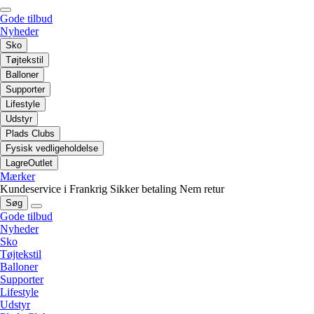
Gode tilbud
Nyheder
Sko
Tøjtekstil
Balloner
Supporter
Lifestyle
Udstyr
Plads Clubs
Fysisk vedligeholdelse
LagreOutlet
Mærker
Kundeservice i Frankrig
Sikker betaling
Nem retur
Søg
Gode tilbud
Nyheder
Sko
Tøjtekstil
Balloner
Supporter
Lifestyle
Udstyr