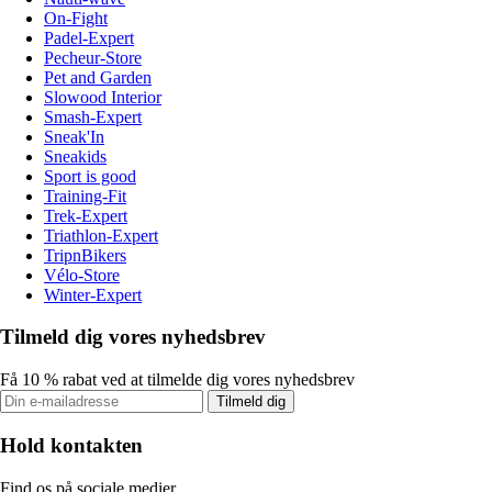
On-Fight
Padel-Expert
Pecheur-Store
Pet and Garden
Slowood Interior
Smash-Expert
Sneak'In
Sneakids
Sport is good
Training-Fit
Trek-Expert
Triathlon-Expert
TripnBikers
Vélo-Store
Winter-Expert
Tilmeld dig vores nyhedsbrev
Få 10 % rabat ved at tilmelde dig vores nyhedsbrev
Tilmeld dig
Hold kontakten
Find os på sociale medier