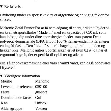
Beskrivelse
Hydrering under en sportsaktivitet er afgørende og en vigtig faktor for
succes.
Meltonic Zefal FranceFor at få nem adgang til energidrikke tilbyder vi
en kvalitetssportsflaske "Made in" med en kapacitet på 650 ml, som
kan ledsage dig under dine sportsbegivenheder. transparent Dens
polypropylenmateriale (BPA-frit og 100 % genanvendeligt) garanterer
en lugtfri flaske. Den "bløde" sut er behagelig og bred i munden og
lækker ikke. Meltonic autres Sportsflasken er let (kun 82 g) og har et
ergonomisk greb, der er perfekt til cyklister og atleter.
elle Tåler opvaskemaskine eller vask i varmt vand, kan også opbevares
i fryseren.
Yderligere information
Mærke
Meltonic
Leverandør reference
059100
Farve
gul/sort
Dominerende farve
Gul
Køn
Unisex
Aldersgruppe
Voksen