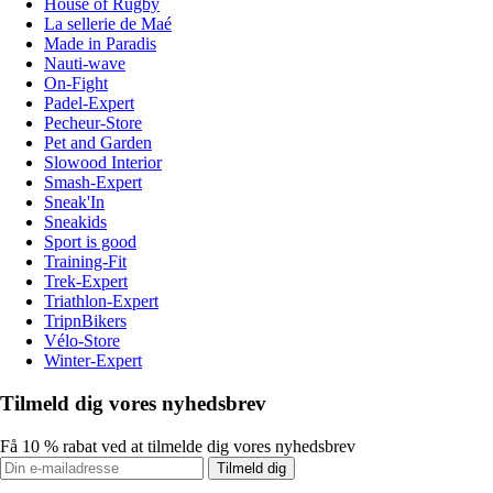
House of Rugby
La sellerie de Maé
Made in Paradis
Nauti-wave
On-Fight
Padel-Expert
Pecheur-Store
Pet and Garden
Slowood Interior
Smash-Expert
Sneak'In
Sneakids
Sport is good
Training-Fit
Trek-Expert
Triathlon-Expert
TripnBikers
Vélo-Store
Winter-Expert
Tilmeld dig vores nyhedsbrev
Få 10 % rabat ved at tilmelde dig vores nyhedsbrev
Tilmeld dig