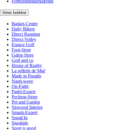
Fortrolighedserklæring
Vores butikker
Basket-Center
Daily Bikers
Direct Running
Direct-Volley
Espace Golf
Foot-Store
Galop Store
Golf and co
House of Rugby
La sellerie de Maé
Made in Paradis
Nauti-wave
On-Fight
Padel-Expert
Pecheur-Store
Pet and Garden
Slowood Interior
Smash-Expert
Sneak'In
Sneakids
Sport is good