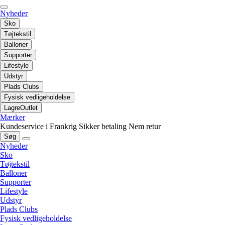
Nyheder
Sko
Tøjtekstil
Balloner
Supporter
Lifestyle
Udstyr
Plads Clubs
Fysisk vedligeholdelse
LagreOutlet
Mærker
Kundeservice i Frankrig
Sikker betaling
Nem retur
Søg
Nyheder
Sko
Tøjtekstil
Balloner
Supporter
Lifestyle
Udstyr
Plads Clubs
Fysisk vedligeholdelse