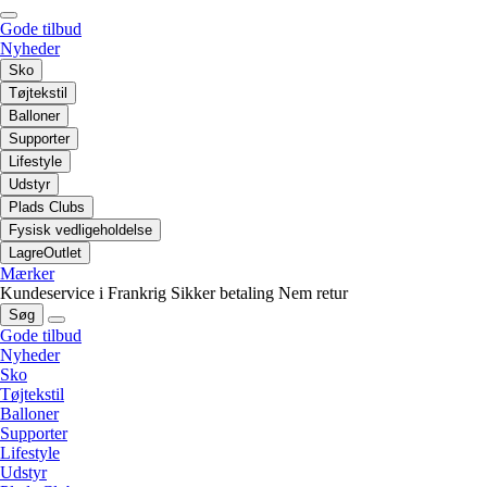
Gode tilbud
Nyheder
Sko
Tøjtekstil
Balloner
Supporter
Lifestyle
Udstyr
Plads Clubs
Fysisk vedligeholdelse
LagreOutlet
Mærker
Kundeservice i Frankrig
Sikker betaling
Nem retur
Søg
Gode tilbud
Nyheder
Sko
Tøjtekstil
Balloner
Supporter
Lifestyle
Udstyr