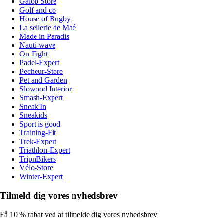
Galop Store
Golf and co
House of Rugby
La sellerie de Maé
Made in Paradis
Nauti-wave
On-Fight
Padel-Expert
Pecheur-Store
Pet and Garden
Slowood Interior
Smash-Expert
Sneak'In
Sneakids
Sport is good
Training-Fit
Trek-Expert
Triathlon-Expert
TripnBikers
Vélo-Store
Winter-Expert
Tilmeld dig vores nyhedsbrev
Få 10 % rabat ved at tilmelde dig vores nyhedsbrev