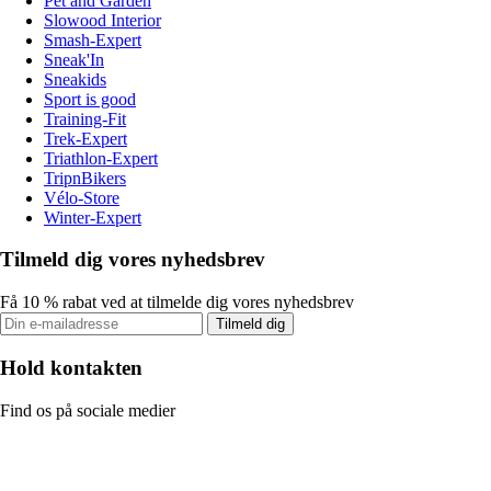
Pet and Garden
Slowood Interior
Smash-Expert
Sneak'In
Sneakids
Sport is good
Training-Fit
Trek-Expert
Triathlon-Expert
TripnBikers
Vélo-Store
Winter-Expert
Tilmeld dig vores nyhedsbrev
Få 10 % rabat ved at tilmelde dig vores nyhedsbrev
Tilmeld dig
Hold kontakten
Find os på sociale medier