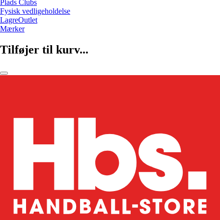
Plads Clubs
Fysisk vedligeholdelse
LagreOutlet
Mærker
Tilføjer til kurv...