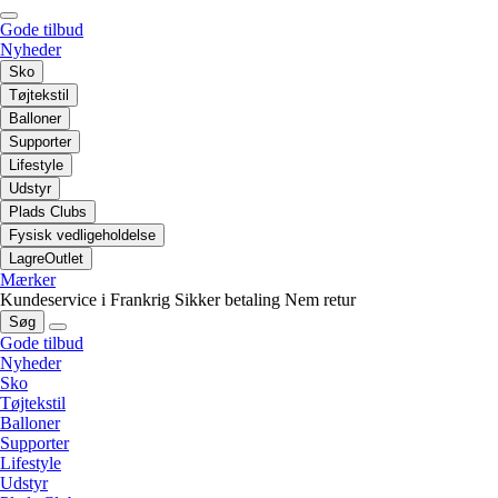
Gode tilbud
Nyheder
Sko
Tøjtekstil
Balloner
Supporter
Lifestyle
Udstyr
Plads Clubs
Fysisk vedligeholdelse
LagreOutlet
Mærker
Kundeservice i Frankrig
Sikker betaling
Nem retur
Søg
Gode tilbud
Nyheder
Sko
Tøjtekstil
Balloner
Supporter
Lifestyle
Udstyr