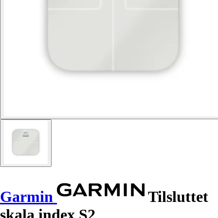
Garmin
Tilsluttet
skala index S2