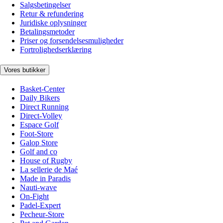
Salgsbetingelser
Retur & refundering
Juridiske oplysninger
Betalingsmetoder
Priser og forsendelsesmuligheder
Fortrolighedserklæring
Vores butikker
Basket-Center
Daily Bikers
Direct Running
Direct-Volley
Espace Golf
Foot-Store
Galop Store
Golf and co
House of Rugby
La sellerie de Maé
Made in Paradis
Nauti-wave
On-Fight
Padel-Expert
Pecheur-Store