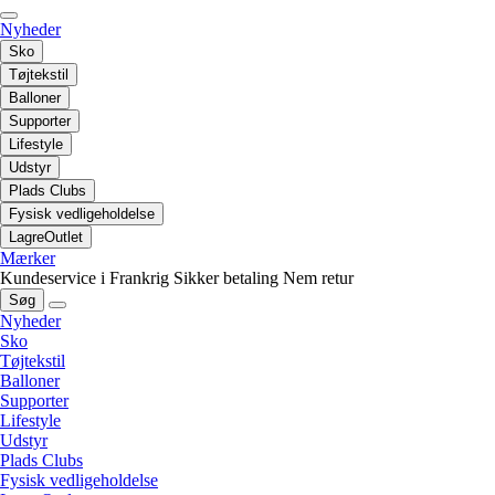
Nyheder
Sko
Tøjtekstil
Balloner
Supporter
Lifestyle
Udstyr
Plads Clubs
Fysisk vedligeholdelse
LagreOutlet
Mærker
Kundeservice i Frankrig
Sikker betaling
Nem retur
Søg
Nyheder
Sko
Tøjtekstil
Balloner
Supporter
Lifestyle
Udstyr
Plads Clubs
Fysisk vedligeholdelse