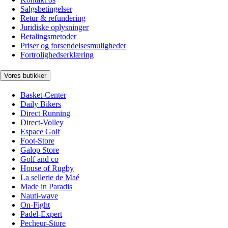
Salgsbetingelser
Retur & refundering
Juridiske oplysninger
Betalingsmetoder
Priser og forsendelsesmuligheder
Fortrolighedserklæring
Vores butikker
Basket-Center
Daily Bikers
Direct Running
Direct-Volley
Espace Golf
Foot-Store
Galop Store
Golf and co
House of Rugby
La sellerie de Maé
Made in Paradis
Nauti-wave
On-Fight
Padel-Expert
Pecheur-Store